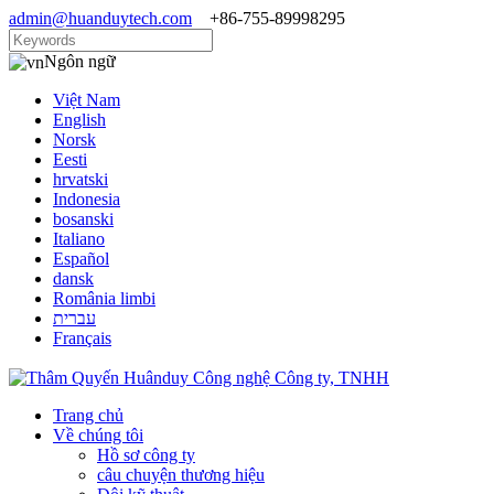
admin@huanduytech.com
+86-755-89998295
Ngôn ngữ
Việt Nam
English
Norsk
Eesti
hrvatski
Indonesia
bosanski
Italiano
Español
dansk
România limbi
עברית
Français
Trang chủ
Về chúng tôi
Hồ sơ công ty
câu chuyện thương hiệu