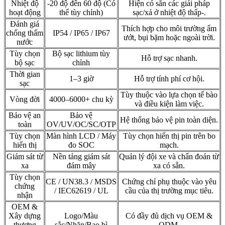
Nhiệt độ
-20 độ đến 60 độ (Có
Hiện có sẵn các giải pháp
hoạt động
thể tùy chỉnh)
sạc/xả ở nhiệt độ thấp-.
Đánh giá
Thích hợp cho môi trường ẩm
chống thấm
IP54 / IP65 / IP67
ướt, bụi bặm hoặc ngoài trời.
nước
Tùy chọn
Bộ sạc lithium tùy
Hỗ trợ sạc nhanh.
bộ sạc
chỉnh
Thời gian
1–3 giờ
Hỗ trợ tính phí cơ hội.
sạc
Tùy thuộc vào lựa chọn tế bào
Vòng đời
4000–6000+ chu kỳ
và điều kiện làm việc.
Bảo vệ an
Bảo vệ
Hệ thống bảo vệ pin toàn diện.
toàn
OV/UV/OC/SC/OTP
Tùy chọn
Màn hình LCD / Máy
Tùy chọn hiển thị pin trên bo
hiển thị
đo SOC
mạch.
Giám sát từ
Nền tảng giám sát
Quản lý đội xe và chẩn đoán từ
xa
đám mây
xa có sẵn.
Tùy chọn
CE / UN38.3 / MSDS
Chứng chỉ phụ thuộc vào yêu
chứng
/ IEC62619 / UL
cầu của thị trường mục tiêu.
nhận
OEM &
Xây dựng
Logo/Màu
Có đầy đủ dịch vụ OEM &
thương
sắc/Nhãn/Bao bì
ODM.