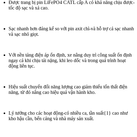
Được trang bị pin LiFePO4 CATL cấp A có khả năng chịu được-
tốc độ sạc và xả cao.
Sạc nhanh hơn đáng kể so với pin axit chì-và hỗ trợ cả sạc nhanh
và sạc nhỏ giọt.
Với nền tảng điện áp ổn định, xe nâng duy trì công suất ổn định
ngay cả khi chịu tải nặng, khi leo dốc và trong quá trình hoạt
động liên tục.
Hiệu suất chuyển đổi năng lượng cao giảm thiểu tổn thất điện
năng, từ đó nâng cao hiệu quả vận hành kho.
Lý tưởng cho các hoạt động-có nhiều ca, tần suất{1} cao như
kho hậu cần, bến cảng và nhà máy sản xuất.