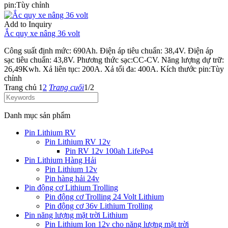
pin:Tùy chỉnh
Add to Inquiry
Ắc quy xe nâng 36 volt
Công suất định mức: 690Ah. Điện áp tiêu chuẩn: 38,4V. Điện áp
sạc tiêu chuẩn: 43,8V. Phương thức sạc:CC-CV. Năng lượng dự trữ:
26,49Kwh. Xả liên tục: 200A. Xả tối đa: 400A. Kích thước pin:Tùy
chỉnh
Trang chủ
1
2
Trang cuối
1/2
Danh mục sản phẩm
Pin Lithium RV
Pin Lithium RV 12v
Pin RV 12v 100ah LifePo4
Pin Lithium Hàng Hải
Pin Lithium 12v
Pin hàng hải 24v
Pin động cơ Lithium Trolling
Pin động cơ Trolling 24 Volt Lithium
Pin động cơ 36v Lithium Trolling
Pin năng lượng mặt trời Lithium
Pin Lithium Ion 12v cho năng lượng mặt trời