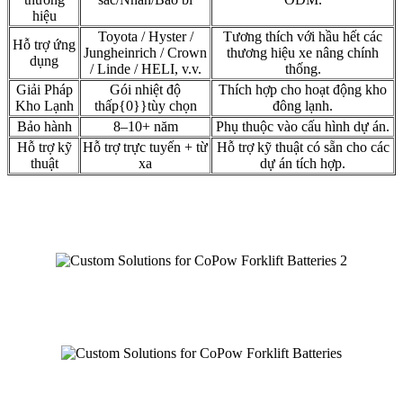
hiệu
Toyota / Hyster /
Tương thích với hầu hết các
Hỗ trợ ứng
Jungheinrich / Crown
thương hiệu xe nâng chính
dụng
/ Linde / HELI, v.v.
thống.
Giải Pháp
Gói nhiệt độ
Thích hợp cho hoạt động kho
Kho Lạnh
thấp{0}}tùy chọn
đông lạnh.
Bảo hành
8–10+ năm
Phụ thuộc vào cấu hình dự án.
Hỗ trợ kỹ
Hỗ trợ trực tuyến + từ
Hỗ trợ kỹ thuật có sẵn cho các
thuật
xa
dự án tích hợp.