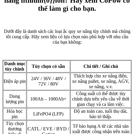
nâng lithium{0}}ion? Hãy xem CoPow có
thể làm gì cho bạn.
Dưới đây là danh sách các loại ắc quy xe nâng tùy chỉnh mà chúng
tôi cung cấp. Hãy xem liệu có lựa chọn nào phù hợp với nhu cầu
của bạn không:
Danh mục
Tùy chọn có sẵn
Chi tiết / Ghi chú
tùy chỉnh
Thích hợp cho xe nâng điện,
24V / 36V / 48V /
Điện áp pin
xe nâng pallet, xe nâng, AGV,
72V / 80V
xe nâng, v.v.
Công suất có thể được tùy
Dung
100Ah – 1000Ah+
chỉnh dựa trên yêu cầu về thời
lượng pin
gian chạy và ca làm việc.
Hóa học
Độ an toàn cao, tuổi thọ dài,
LiFePO4 (LFP)
pin
bảo trì thấp.
Tùy chọn
Tế bào hạng A từ các nhà sản
thương
CATL / EVE / BYD /
xuất được công nhận trên toàn