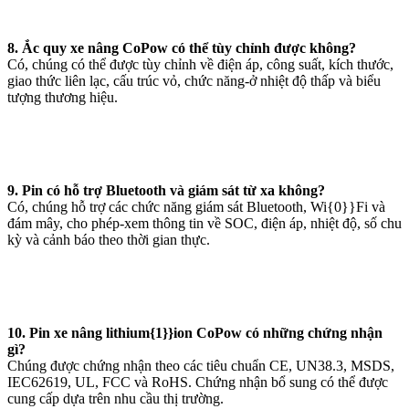
8. Ắc quy xe nâng CoPow có thể tùy chỉnh được không?
Có, chúng có thể được tùy chỉnh về điện áp, công suất, kích thước,
giao thức liên lạc, cấu trúc vỏ, chức năng-ở nhiệt độ thấp và biểu
tượng thương hiệu.
9. Pin có hỗ trợ Bluetooth và giám sát từ xa không?
Có, chúng hỗ trợ các chức năng giám sát Bluetooth, Wi{0}}Fi và
đám mây, cho phép-xem thông tin về SOC, điện áp, nhiệt độ, số chu
kỳ và cảnh báo theo thời gian thực.
10. Pin xe nâng lithium{1}}ion CoPow có những chứng nhận
gì?
Chúng được chứng nhận theo các tiêu chuẩn CE, UN38.3, MSDS,
IEC62619, UL, FCC và RoHS. Chứng nhận bổ sung có thể được
cung cấp dựa trên nhu cầu thị trường.