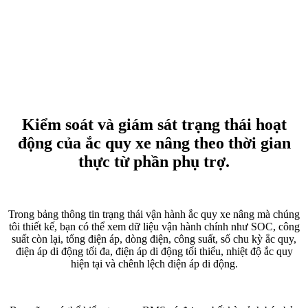
Kiểm soát và giám sát trạng thái hoạt
động của ắc quy xe nâng theo thời gian
thực từ phần phụ trợ.
Trong bảng thông tin trạng thái vận hành ắc quy xe nâng mà chúng
tôi thiết kế, bạn có thể xem dữ liệu vận hành chính như SOC, công
suất còn lại, tổng điện áp, dòng điện, công suất, số chu kỳ ắc quy,
điện áp di động tối đa, điện áp di động tối thiểu, nhiệt độ ắc quy
hiện tại và chênh lệch điện áp di động.