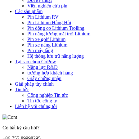
Đội kỹ thuật
Viện nghiên cứu pin
Các sản phẩm
Pin Lithium RV
Pin Lithium Hàng Hải
Pin động cơ Lithium Trolling
Pin năng lượng mặt trời Lithium
Pin xe golf Lithium
Pin xe nâng Lithium
Pin máy tầng
Hệ thống lưu trữ năng lượng
Tại sao chọn CoPow
Năng lực R&D
trường hợp khách hàng
Giấy chứng nhận
Giải pháp tùy chỉnh
Tin tức
Công nghiệp Tin tức
Tin tức công ty
Liên hệ với chúng tôi
Có bất kỳ câu hỏi?
+86-755-89998295