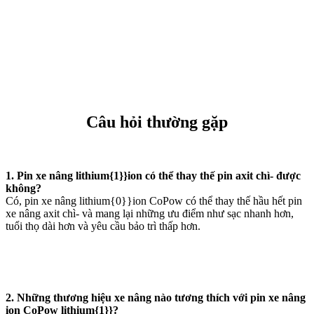
Câu hỏi thường gặp
1. Pin xe nâng lithium{1}}ion có thể thay thế pin axit chì- được
không?
Có, pin xe nâng lithium{0}}ion CoPow có thể thay thế hầu hết pin
xe nâng axit chì- và mang lại những ưu điểm như sạc nhanh hơn,
tuổi thọ dài hơn và yêu cầu bảo trì thấp hơn.
2. Những thương hiệu xe nâng nào tương thích với pin xe nâng
ion CoPow lithium{1}}?