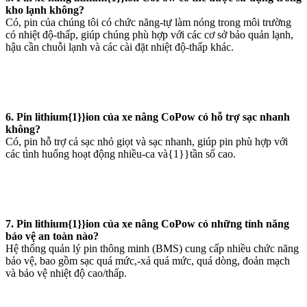
kho lạnh không?
Có, pin của chúng tôi có chức năng-tự làm nóng trong môi trường
có nhiệt độ-thấp, giúp chúng phù hợp với các cơ sở bảo quản lạnh,
hậu cần chuỗi lạnh và các cài đặt nhiệt độ-thấp khác.
6. Pin lithium{1}}ion của xe nâng CoPow có hỗ trợ sạc nhanh
không?
Có, pin hỗ trợ cả sạc nhỏ giọt và sạc nhanh, giúp pin phù hợp với
các tình huống hoạt động nhiều-ca và{1}}tần số cao.
7. Pin lithium{1}}ion của xe nâng CoPow có những tính năng
bảo vệ an toàn nào?
Hệ thống quản lý pin thông minh (BMS) cung cấp nhiều chức năng
bảo vệ, bao gồm sạc quá mức,-xả quá mức, quá dòng, đoản mạch
và bảo vệ nhiệt độ cao/thấp.