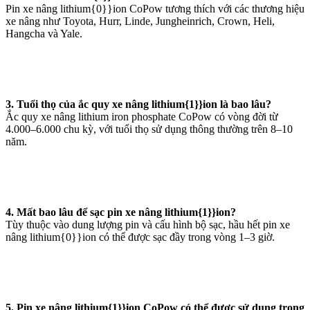
Pin xe nâng lithium{0}}ion CoPow tương thích với các thương hiệu
xe nâng như Toyota, Hurr, Linde, Jungheinrich, Crown, Heli,
Hangcha và Yale.
3. Tuổi thọ của ắc quy xe nâng lithium{1}}ion là bao lâu?
Ắc quy xe nâng lithium iron phosphate CoPow có vòng đời từ
4.000–6.000 chu kỳ, với tuổi thọ sử dụng thông thường trên 8–10
năm.
4. Mất bao lâu để sạc pin xe nâng lithium{1}}ion?
Tùy thuộc vào dung lượng pin và cấu hình bộ sạc, hầu hết pin xe
nâng lithium{0}}ion có thể được sạc đầy trong vòng 1–3 giờ.
5. Pin xe nâng lithium{1}}ion CoPow có thể được sử dụng trong