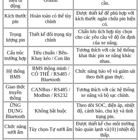
hiệu di
Gotion
cầu.
động
Được thiết kế để phù hợp với
Kích thước
Hoàn toàn có thể tùy
kích thước ngăn chứa pin hiện
pin
chỉnh
có.
Chấn lưu tích hợp tùy chọn
Trọng
Thiết kế đối trọng tùy
cho các yêu cầu về độ ổn định
lượng pin
chỉnh
của xe nâng.
Tương thích với các hệ thống
Cấu trúc
Tiêu chuẩn / Bên-
khai thác pin xe nâng khác
trường hợp
Khay kéo / Con lăn
nhau.
BMS thông minh /
Hệ thống
Chức năng bảo vệ và giám sát
CÓ THỂ / RS485 /
BMS
theo thời gian thực.
Bluetooth
Giao thức
CANBus / RS485 /
Tương thích với các hệ thống
truyền
Modbus / RS232
xe nâng và bộ sạc chính.
thông
ỨNG
Theo dõi SOC, điện áp, nhiệt
DỤNG
Không bắt buộc
độ, cảnh báo, chu kỳ và tình
Bluetooth
trạng pin.
Được thiết kế cho môi trường
Chức năng
Tùy chọn-Tự sưởi ấm
bảo quản lạnh và{0}}nhiệt độ
sưởi ấm
thấp.